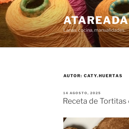
Saltar
al
ATAREADA
contenido
Lanas, cocina, manualidades.
AUTOR:
CATY.HUERTAS
PUBLICADO
14 AGOSTO, 2025
EL
Receta de Tortitas 