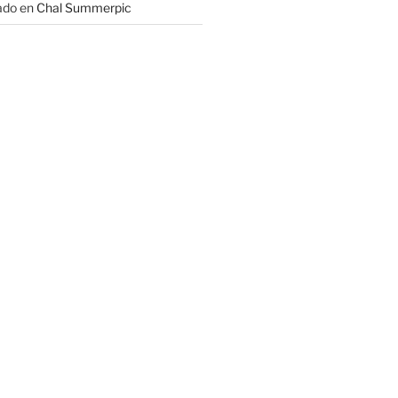
ado
en
Chal Summerpic