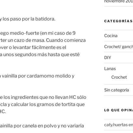
noviembre 20
 los paso por la batidora.
CATEGORÍAS
uego medio-fuerte (en mi caso de 9
Cocina
 verter un cazo de masa. Cuando comienza
Crochet/ ganch
ver o levantar fácilmente es el
la unos segundos más hasta que esté
DIY
Lanas
a vainilla por cardamomo molido y
Crochet
Sin categoría
de los ingredientes que no llevan HC sólo
cla y calcular los gramos de tortita que
LO QUE OPIN
HC.
caty.huertas
e
nilla por canela en polvo y no variaría