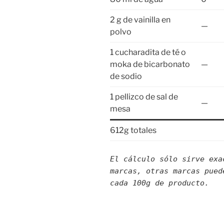
2 g de vainilla en
—
polvo
1 cucharadita de té o
moka de bicarbonato
—
de sodio
1 pellizco de sal de
—
mesa
612g totales
El cálculo sólo sirve exa
marcas, otras marcas pued
cada 100g de producto.