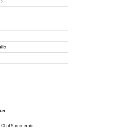
13
illo
AN
n
Chal Summerpic