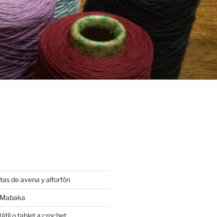
tas de avena y alforfón
t Mabaka
átil o tablet a crochet