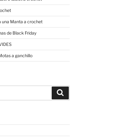
rochet
 una Manta a crochet
nas de Black Friday
VIDES
Motas a ganchillo
Buscar