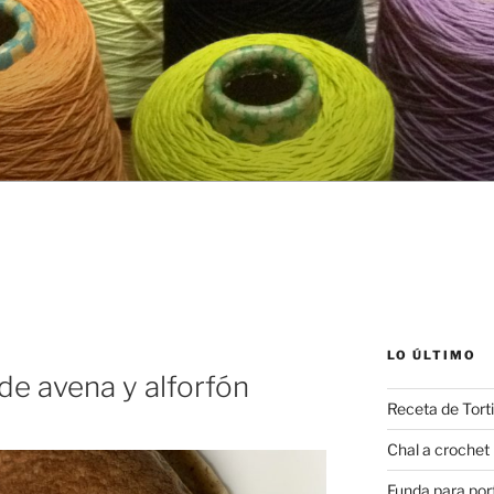
LO ÚLTIMO
de avena y alforfón
Receta de Torti
Chal a croche
Funda para port