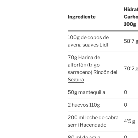
Hidra
Ingrediente
Carbo
100g
100g de copos de
58’7 
avena suaves Lidl
70g Harina de
alforfón (trigo
70’2 
sarraceno)
Rincón del
Segura
50g mantequilla
0
2 huevos 110g
0
200 ml leche de cabra
4’5 g
semi Hacendado
80 ml de agua
0