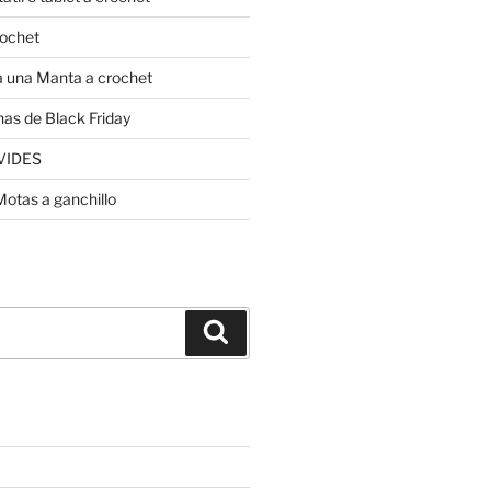
rochet
 una Manta a crochet
nas de Black Friday
VIDES
Motas a ganchillo
Buscar