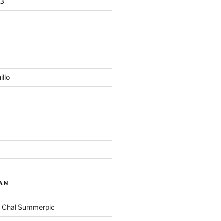
13
illo
AN
n
Chal Summerpic