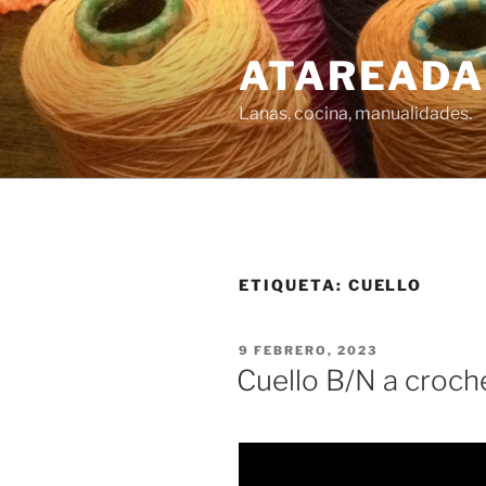
Saltar
al
ATAREADA
contenido
Lanas, cocina, manualidades.
ETIQUETA:
CUELLO
PUBLICADO
9 FEBRERO, 2023
EL
Cuello B/N a croch