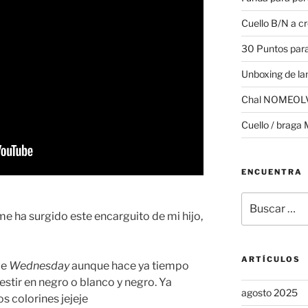
Cuello B/N a c
30 Puntos para
Unboxing de la
Chal NOMEOL
Cuello / braga 
ENCUENTRA
Buscar
por:
me ha surgido este encarguito de mi hijo,
ARTÍCULOS
ie
Wednesday
aunque hace ya tiempo
stir en negro o blanco y negro. Ya
agosto 2025
s colorines jejeje