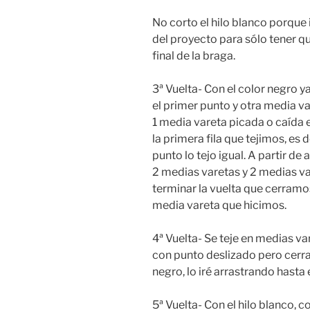
No corto el hilo blanco porque 
del proyecto para sólo tener qu
final de la braga.
3ª Vuelta- Con el color negro y
el primer punto y otra media va
1 media vareta picada o caída 
la primera fila que tejimos, es d
punto lo tejo igual. A partir de 
2 medias varetas y 2 medias va
terminar la vuelta que cerramo
media vareta que hicimos.
4ª Vuelta- Se teje en medias v
con punto deslizado pero cerran
negro, lo iré arrastrando hasta e
5ª Vuelta- Con el hilo blanco,