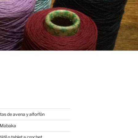
tas de avena y alforfón
t Mabaka
átil o tablet a crochet