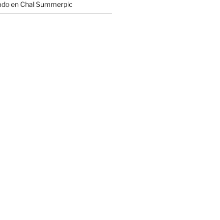
ado
en
Chal Summerpic