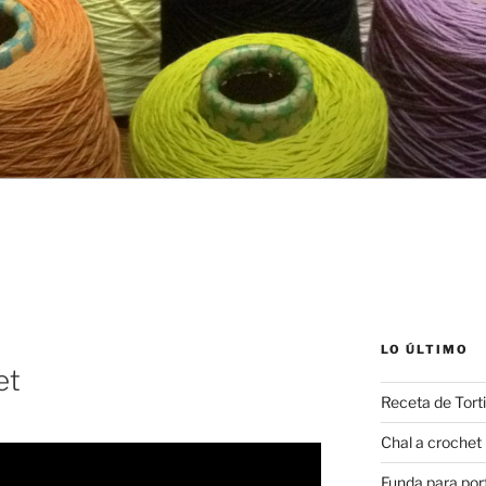
LO ÚLTIMO
et
Receta de Torti
Chal a croche
Funda para port