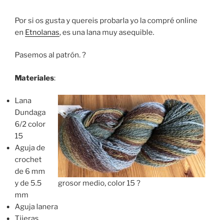
Por si os gusta y quereis probarla yo la compré online
en
Etnolanas
, es una lana muy asequible.
Pasemos al patrón. ?
Materiales
:
Lana
Dundaga
6/2 color
15
Aguja de
crochet
de 6 mm
y de 5.5
grosor medio, color 15 ?
mm
Aguja lanera
Tijeras