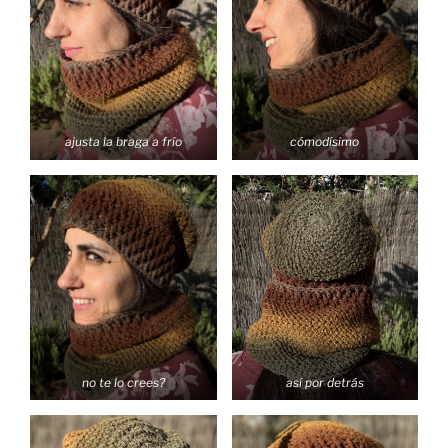
ajusta la braga a frío
cómodísimo
no te lo crees?
así por detrás