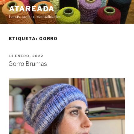
Saltar
ATAREADA
al
Lanas, cocina, manualidades.
contenido
ETIQUETA:
GORRO
PUBLICADO
11 ENERO, 2022
EL
Gorro Brumas