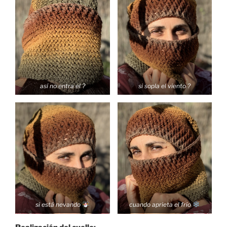
así no entra el ?
si sopla el viento ?
si está nevando
cuando aprieta el frío