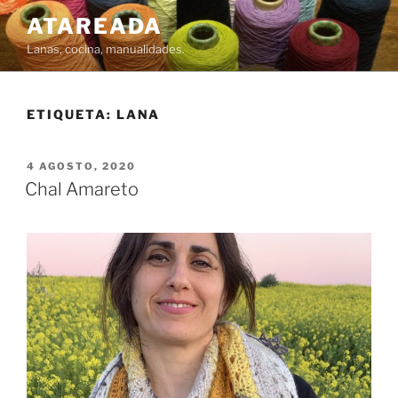
Saltar
ATAREADA
al
Lanas, cocina, manualidades.
contenido
ETIQUETA:
LANA
PUBLICADO
4 AGOSTO, 2020
EL
Chal Amareto