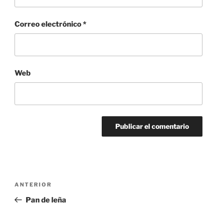
Correo electrónico
*
Web
Navegación
Entrada
ANTERIOR
de
anterior:
Pan de leña
entradas