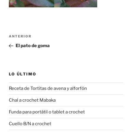
Navegación
Entrada
ANTERIOR
de
anterior:
El pato de goma
entradas
LO ÚLTIMO
Receta de Tortitas de avena y alforfón
Chal a crochet Mabaka
Funda para portátil o tablet a crochet
Cuello B/N a crochet