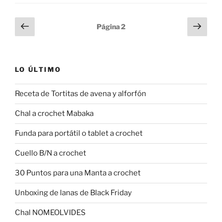
Paginación
Página
Sigu
Página
2
anterior
pági
de
entradas
LO ÚLTIMO
Receta de Tortitas de avena y alforfón
Chal a crochet Mabaka
Funda para portátil o tablet a crochet
Cuello B/N a crochet
30 Puntos para una Manta a crochet
Unboxing de lanas de Black Friday
Chal NOMEOLVIDES