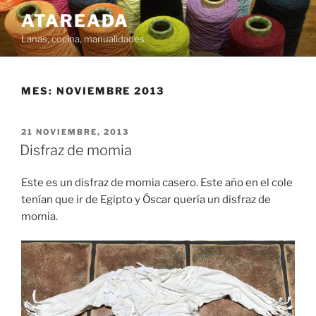
Saltar
ATAREADA
al
Lanas, cocina, manualidades.
contenido
MES:
NOVIEMBRE 2013
PUBLICADO
21 NOVIEMBRE, 2013
EL
Disfraz de momia
Este es un disfraz de momia casero. Este año en el cole
tenían que ir de Egipto y Óscar quería un disfraz de
momia.