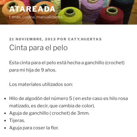
Saltar
ATAREADA
al
Lanas, cocina, manualidades.
contenido
PUBLICADO
21 NOVIEMBRE, 2013
POR
CATY.HUERTAS
EL
Cinta para el pelo
Esta cinta para el pelo está hecha a ganchillo (crochet)
para mi hija de 9 años.
Los materiales utilizados son:
Hilo de algodón del número 5 ( en este caso es hilo rosa
matizado, es decir, que cambia de color).
Aguja de ganchillo ( crochet) de 3mm.
Tijeras.
Aguja para coser la flor.