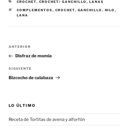
CATEGORÍAS
CROCHET
,
CROCHET/ GANCHILLO
,
LANAS
ETIQUETAS
COMPLEMENTOS
,
CROCHET
,
GANCHILLO
,
HILO
,
LANA
Navegación
Entrada
ANTERIOR
de
anterior:
Disfraz de momia
entradas
Siguiente
SIGUIENTE
entrada
Bizcocho de calabaza
LO ÚLTIMO
Receta de Tortitas de avena y alforfón